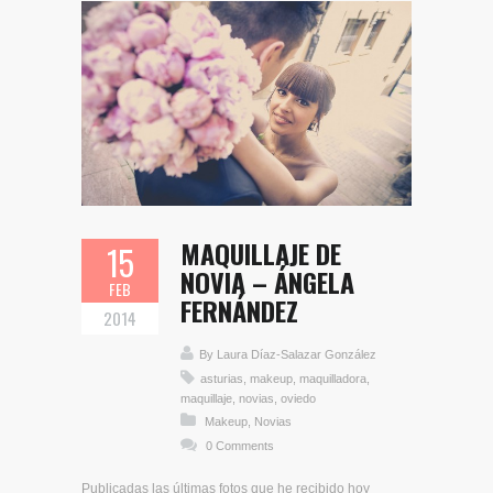
MAQUILLAJE DE
15
NOVIA – ÁNGELA
FEB
FERNÁNDEZ
2014
By
Laura Díaz-Salazar González
asturias
,
makeup
,
maquilladora
,
maquillaje
,
novias
,
oviedo
Makeup
,
Novias
0 Comments
Publicadas las últimas fotos que he recibido hoy