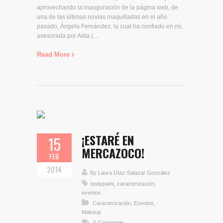
aprovechando la inauguración de la página web, de
una de las últimas novias maquilladas en el año
pasado, Ángela Fernández, la cual ha confiado en mí,
asesorada por Aida ( ...
Read More
¡ESTARÉ EN
15
MERCAZOCO!
FEB
2014
By
Laura Díaz-Salazar González
bodypaint
,
caracterización
,
eventos
Caracterización
,
Eventos
,
Makeup
0 Comments