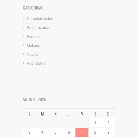
CATEGORÍAS
Caracterización
Embarazadas
Eventos
Makeup
Novias
Publicitario
AGOSTO 2026
L
M
X
J
V
S
D
1
2
3
4
5
6
7
8
9