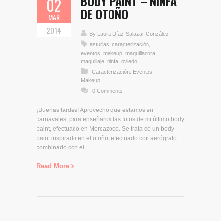
BODY PAINT – NINFA
02
DE OTOÑO
MAR
2014
By
Laura Díaz-Salazar González
asturias
,
caracterización
,
eventos
,
makeup
,
maquilladora
,
maquillaje
,
ninfa
,
oviedo
Caracterización
,
Eventos
,
Makeup
0 Comments
¡Buenas tardes! Aprovecho que estamos en
carnavales, para enseñaros las fotos de mi último body
paint, efectuado en Mercazoco. Se trata de un body
paint inspirado en el otoño, efectuado con aerógrafo
combinado con el ...
Read More