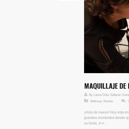
MAQUILLAJE DE 
By
Laura Díaz-Salazar Gon
Makeup
,
Novias
¡Hola de nuevo! Hoy esta ent
grandes momentos desde que 
su boda, si n ...