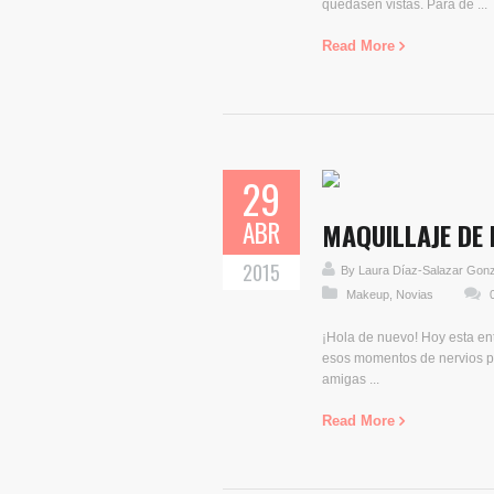
quedasen vistas. Para de ...
Read More
29
ABR
MAQUILLAJE DE 
2015
By
Laura Díaz-Salazar Gon
Makeup
,
Novias
¡Hola de nuevo! Hoy esta ent
esos momentos de nervios pre
amigas ...
Read More