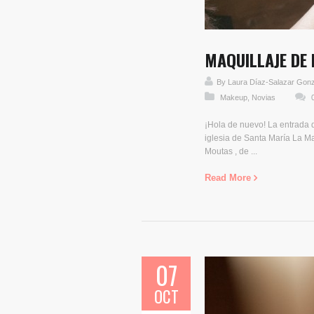
MAQUILLAJE DE
By
Laura Díaz-Salazar Gon
Makeup
,
Novias
¡Hola de nuevo! La entrada d
iglesia de Santa María La Ma
Moutas , de ...
Read More
07
OCT