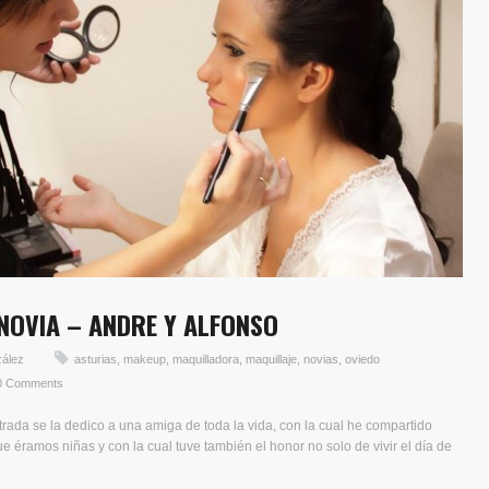
NOVIA – ANDRE Y ALFONSO
zález
asturias
,
makeup
,
maquilladora
,
maquillaje
,
novias
,
oviedo
0 Comments
rada se la dedico a una amiga de toda la vida, con la cual he compartido
éramos niñas y con la cual tuve también el honor no solo de vivir el día de