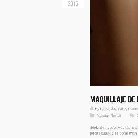
2015
MAQUILLAJE DE
By
Laura Díaz-Salazar Gon
Makeup
,
Novias
¡Hola de nuevo! Hoy las foto
pecas cuando se pone morena