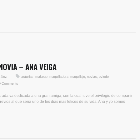
NOVIA – ANA VEIGA
zález
asturias
,
makeup
,
maquilladora
,
maquillaje
,
novias
,
oviedo
0 Comments
rada va dedicada a una gran amiga, con la cual tuve el privilegio de compartir
vios al que sería uno de los días más felices de su vida. Ana y yo somos