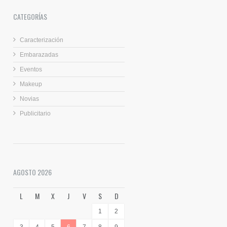
CATEGORÍAS
Caracterización
Embarazadas
Eventos
Makeup
Novias
Publicitario
AGOSTO 2026
L
M
X
J
V
S
D
1
2