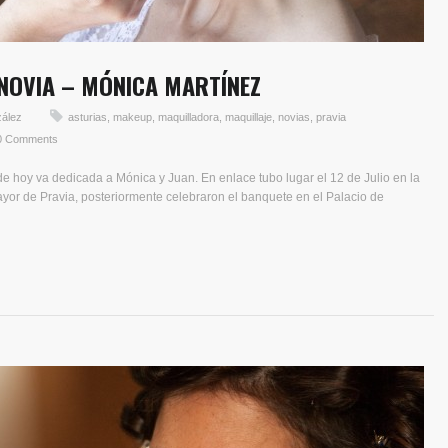
 NOVIA – MÓNICA MARTÍNEZ
zález
asturias
,
makeup
,
maquilladora
,
maquillaje
,
novias
,
pravia
0 Comments
e hoy va dedicada a Mónica y Juan. En enlace tubo lugar el 12 de Julio en la
yor de Pravia, posteriormente celebraron el banquete en el Palacio de