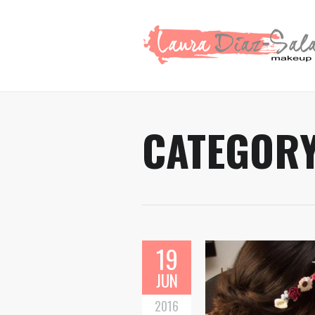
CATEGOR
19
JUN
2016