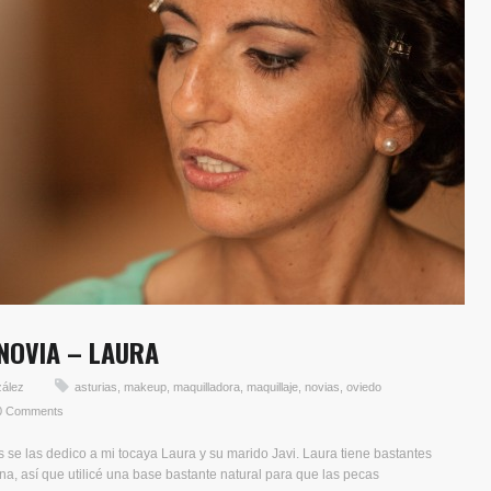
 NOVIA – LAURA
zález
asturias
,
makeup
,
maquilladora
,
maquillaje
,
novias
,
oviedo
0 Comments
s se las dedico a mi tocaya Laura y su marido Javi. Laura tiene bastantes
, así que utilicé una base bastante natural para que las pecas