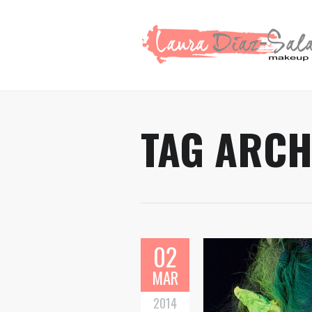
TAG ARCH
02
MAR
2014