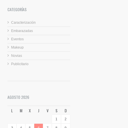
CATEGORÍAS
Caracterización
Embarazadas
Eventos
Makeup
Novias
Publicitario
AGOSTO 2026
L
M
X
J
V
S
D
1
2