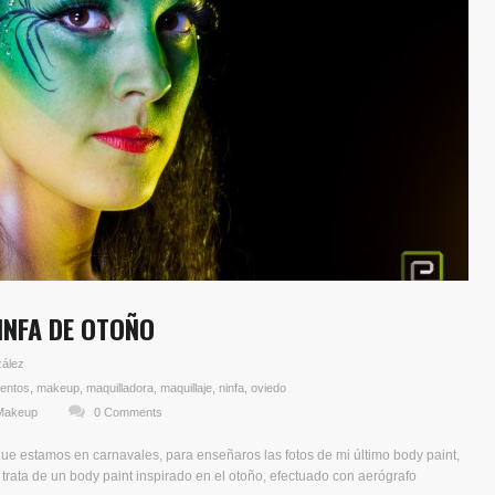
INFA DE OTOÑO
zález
entos
,
makeup
,
maquilladora
,
maquillaje
,
ninfa
,
oviedo
Makeup
0 Comments
ue estamos en carnavales, para enseñaros las fotos de mi último body paint,
rata de un body paint inspirado en el otoño, efectuado con aerógrafo