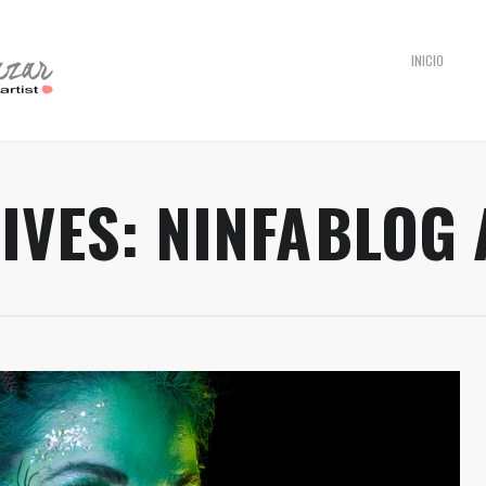
INICIO
IVES:
NINFA
BLOG 