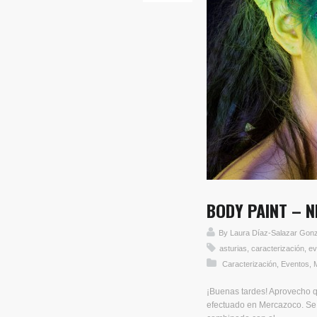
BODY PAINT – N
By
Laura Díaz-Salazar Gon
asturias
,
caracterización
,
ev
Caracterización
,
Eventos
,
¡Buenas tardes! Aprovecho q
efectuado en Mercazoco. Se t